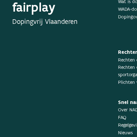
fairplay
Wat is d
WADA-dop
Dopingov
Dopingvrij Vlaanderen
Rechten
Rechten 
Rechten 
sportorga
Plichten 
Snel na
Over NA
FAQ
Regelgev
Nieuws