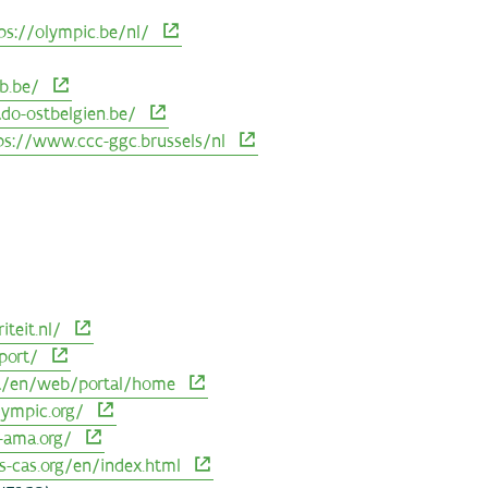
ps://olympic.be/nl/
b.be/
do-ostbelgien.be/
ps://www.ccc-ggc.brussels/nl
teit.nl/
port/
nt/en/web/portal/home
ympic.org/
-ama.org/
s-cas.org/en/index.html