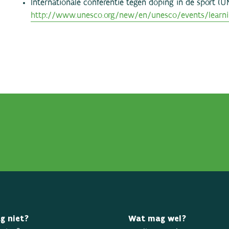
Internationale conferentie tegen doping in de sport (U
http://www.unesco.org/new/en/unesco/events/learnin
g niet?
Wat mag wel?