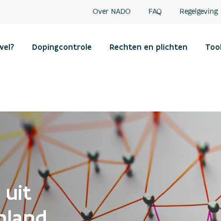
Over NADO
FAQ
Regelgeving
wel?
Dopingcontrole
Rechten en plichten
Too
 uit
nland