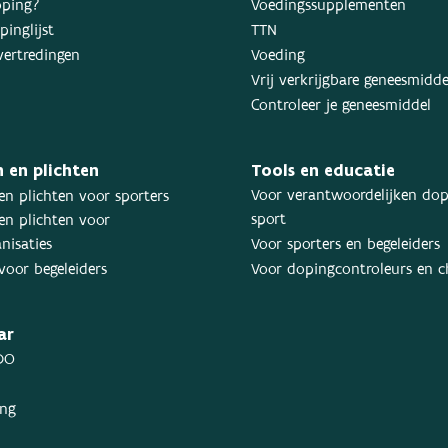
oping?
Voedingssupplementen
inglijst
TTN
ertredingen
Voeding
Vrij verkrijgbare geneesmidd
Controleer je geneesmiddel
 en plichten
Tools en educatie
Voor verantwoordelijken dop
en plichten voor sporters
sport
en plichten voor
nisaties
Voor sporters en begeleiders
voor begeleiders
Voor dopingcontroleurs en 
ar
DO
ing