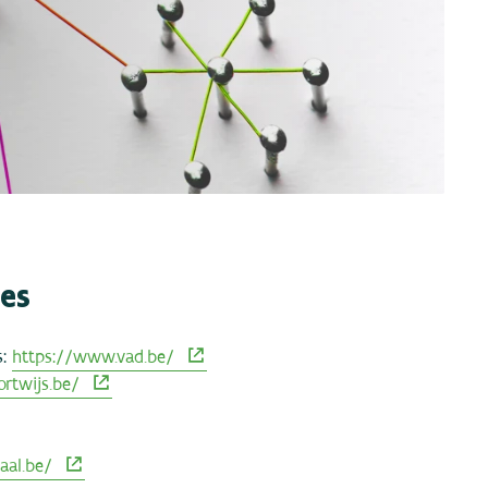
es
s:
https://www.vad.be/
rtwijs.be/
aal.be/