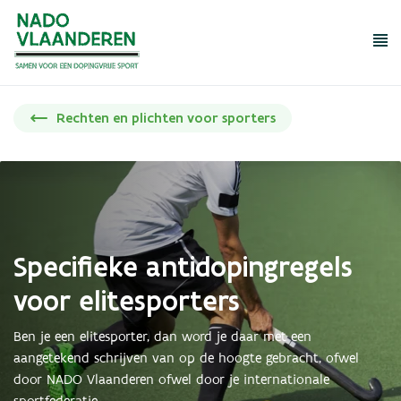
Me
Wat mag niet?
Wat mag wel?
Rechten en plichten voor sporters
Dopingcontrole
Rechten en plichten
Tools en educatie
Meldpunt dopingmisbruik
Specifieke antidopingregels
voor elitesporters
Over NADO
Ben je een elitesporter, dan word je daar met een
FAQ
aangetekend schrijven van op de hoogte gebracht, ofwel
Regelgeving
door NADO Vlaanderen ofwel door je internationale