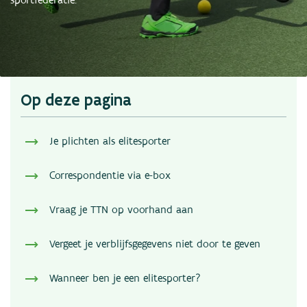
sportfederatie.
Nieuws
Statistieken
Links
Contact
Op deze pagina
Je plichten als elitesporter
Correspondentie via e-box
Vraag je TTN op voorhand aan
Vergeet je verblijfsgegevens niet door te geven
Wanneer ben je een elitesporter?