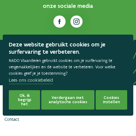
onze sociale media
Deze website gebruikt cookies om je
surfervaring te verbeteren.
Samen voor fairplay
NADO Vlaanderen gebruikt cookies om je surfervaring te
vergemakkelijken en de website te verbeteren. Voor welke
Dopingvrij Vlaanderen
cookies geef je je toestemming?
Lees ons cookiebeleid
Ok, ik
Verdergaan met
Cookies
begrijp
analytische cookies
instellen
het
Gebruikersvoorwaarden
Privacy policy
Cookiebeleid
Contact